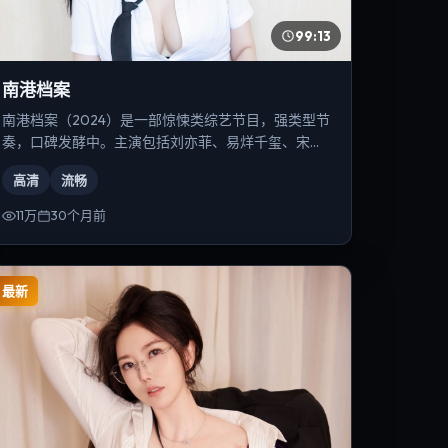
99:13
南港档案
南港档案（2024）是一部惊悚类综艺节目，强类型节
奏，口碑发酵中。主演包括刘亦菲、易烊千玺、宋康
昊等，导演为李安。
高清
流畅
11万
30个月前
最新