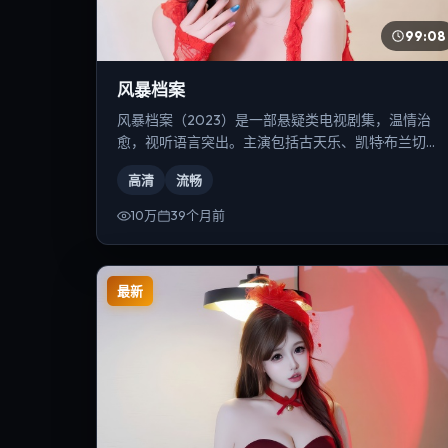
99:08
风暴档案
风暴档案（2023）是一部悬疑类电视剧集，温情治
愈，视听语言突出。主演包括古天乐、凯特·布兰切
特、汤唯等，导演为林超贤。
高清
流畅
10万
39个月前
最新