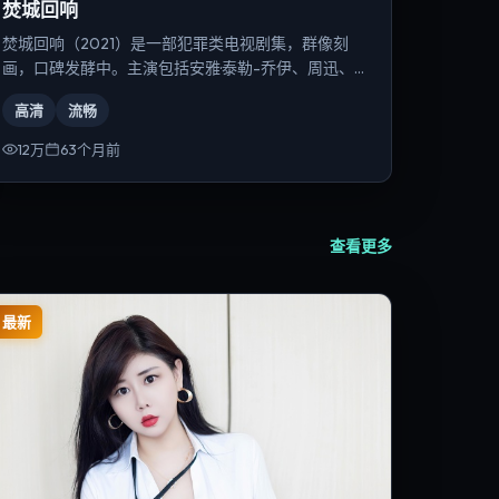
焚城回响
焚城回响（2021）是一部犯罪类电视剧集，群像刻
画，口碑发酵中。主演包括安雅·泰勒-乔伊、周迅、
汤唯等，导演为郭帆。
高清
流畅
12万
63个月前
查看更多
最新