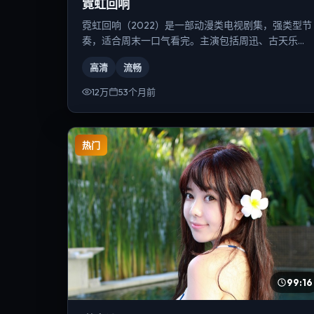
霓虹回响
霓虹回响（2022）是一部动漫类电视剧集，强类型节
奏，适合周末一口气看完。主演包括周迅、古天乐、
基里安·墨菲等，导演为朴赞郁。
高清
流畅
12万
53个月前
热门
99:16