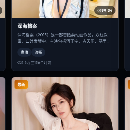
99:34
深海档案
深海档案（2015）是一部冒险类动画作品，双线叙
事，口碑发酵中。主演包括河正宇、古天乐、基里安·
墨菲等，导演为冯小刚。
高清
流畅
2.6万
136个月前
最新