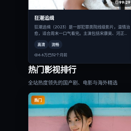
99:29
狂潮追缉
狂潮追缉（2023）是一部犯罪类院线级影片，温情治
愈，适合周末一口气看完。主演包括宋康昊、河正
宇、安雅·泰勒-乔伊等，导演为李安。
高清
流畅
6.6万
32个月前
热门影视排行
全站热度领先的国产剧、电影与海外精选
热门