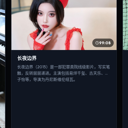
99:08
长夜边界
长夜边界（2015）是一部犯罪类院线级影片，写实笔
触，反转层层递进。主演包括易烊千玺、古天乐、章
子怡等，导演为丹尼斯·维伦纽瓦。