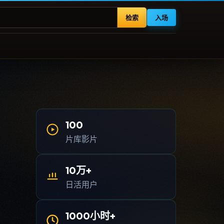
检索
入场
100
片库影片
10万+
日活用户
1000小时+