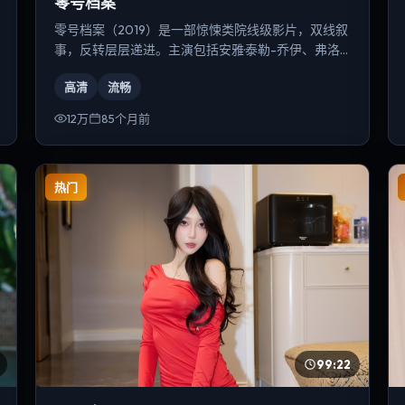
零号档案
零号档案（2019）是一部惊悚类院线级影片，双线叙
事，反转层层递进。主演包括安雅·泰勒-乔伊、弗洛
伦丝·皮尤、宋康昊等，导演为克里斯托弗·诺兰。
高清
流畅
12万
85个月前
热门
99:22