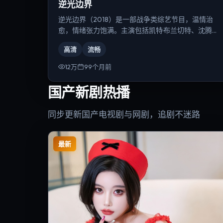
逆光边界
逆光边界（2018）是一部战争类综艺节目，温情治
愈，情绪张力饱满。主演包括凯特·布兰切特、沈腾、
黄渤等，导演为乌尔善。
高清
流畅
12万
99个月前
国产新剧热播
同步更新国产电视剧与网剧，追剧不迷路
最新