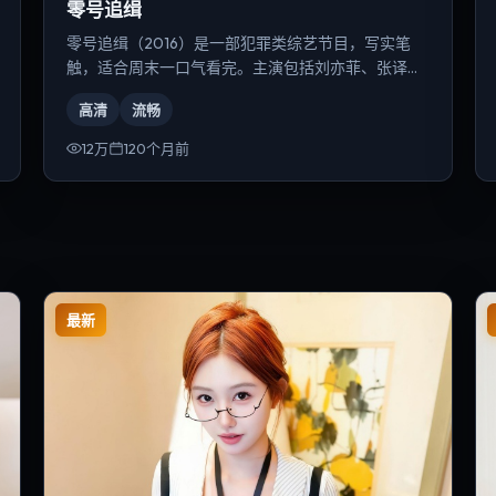
零号追缉
零号追缉（2016）是一部犯罪类综艺节目，写实笔
触，适合周末一口气看完。主演包括刘亦菲、张译、
刘德华等，导演为郭帆。
高清
流畅
12万
120个月前
最新